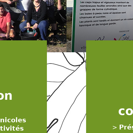
on
co
inicoles
Pré
>
tivités