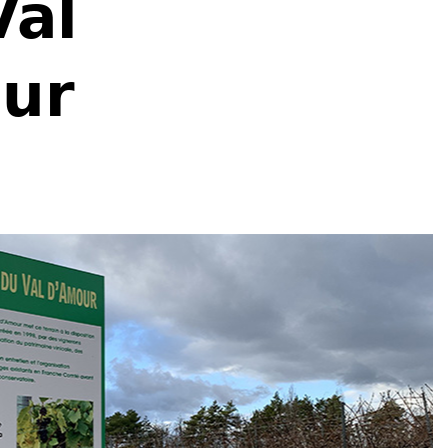
Val
ur